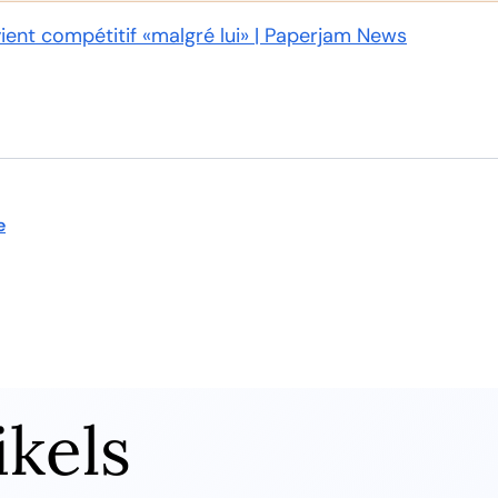
ent compétitif «malgré lui» | Paperjam News
e
ikels