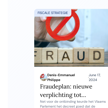
FISCALE STRATEGIE
Denis-Emmanuel
June 17,
Philippe
2024
Fraudeplan: nieuwe
verplichting tot
Net voor de ontbinding keurde het Vlaams
voorlegging van
Parlement het decreet goed dat de