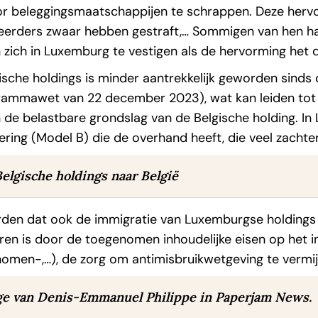
or beleggingsmaatschappijen te schrappen. Deze hervor
teerders zwaar hebben gestraft,… Sommigen van hen 
n zich in Luxemburg te vestigen als de hervorming het d
lgische holdings is minder aantrekkelijk geworden sinds
ammawet van 22 december 2023), wat kan leiden tot d
 de belastbare grondslag van de Belgische holding. In
ring (Model B) die de overhand heeft, die veel zachter
Belgische holdings naar België
n dat ook de immigratie van Luxemburgse holdings na
aren is door de toegenomen inhoudelijke eisen op het i
nomen-,…), de zorg om antimisbruikwetgeving te vermi
age van Denis-Emmanuel Philippe in Paperjam News.