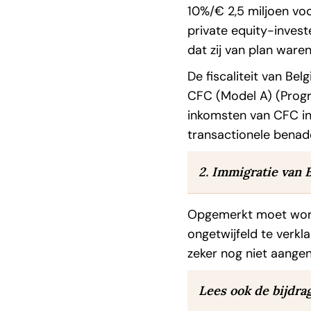
10%/€ 2,5 miljoen vo
private equity-inves
dat zij van plan ware
De fiscaliteit van Be
CFC (Model A) (Progr
inkomsten van CFC in
transactionele benade
2️. Immigratie van 
Opgemerkt moet worde
ongetwijfeld te verkl
zeker nog niet aange
Lees ook de bijdr