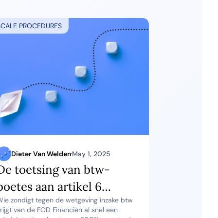
SCALE PROCEDURES
Dieter Van Welden
May 1, 2025
De toetsing van btw-
boetes aan artikel 6
ie zondigt tegen de wetgeving inzake btw
EVRM: het Hof van
rijgt van de FOD Financiën al snel een