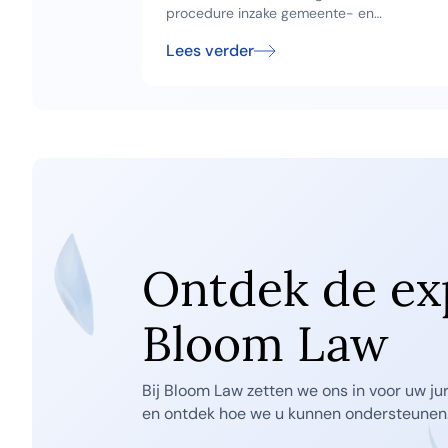
informatie
procedure inzake gemeente- en
provinciebelastingen hervormt. Hierbij
Lees verder
bezorgen wij u een overzicht van de
belangrijkste wijzigingen.
Ontdek de ex
Bloom Law
Bij Bloom Law zetten we ons in voor uw ju
en ontdek hoe we u kunnen ondersteunen