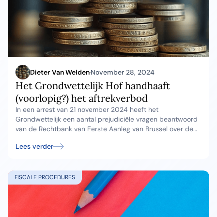
Dieter Van Welden
November 28, 2024
Het Grondwettelijk Hof handhaaft
(voorlopig?) het aftrekverbod
In een arrest van 21 november 2024 heeft het
Grondwettelijk een aantal prejudiciële vragen beantwoord
van de Rechtbank van Eerste Aanleg van Brussel over de
verenigbaarheid van het aftrekverbod met het
Lees verder
Grondwettelijk gelijkheidsbeginsel en het
evenredigheidsbeginsel.
FISCALE PROCEDURES